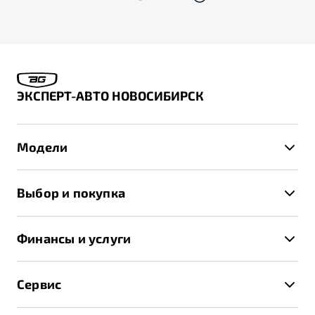
ЭКСПЕРТ-АВТО НОВОСИБИРСК
Модели
X50+
Выбор и покупка
S50
Автомобили в наличии
X70
Финансы и услуги
Спецпредложения и Акции
Автокредит
Записаться на тест-драйв
Сервис
Трейд-ин
Получить предложение
Записаться на сервис