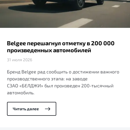
ПОДДЕРЖКА
Автокредит
О дилерском центре
Трейд-ин
Гарантия Belgee
Правовая информация
Яркий кроссовер
Страхование
Belgee Линк
от 2 219 990 ₽*
Расчет КАСКО
Belgee Клуб
Belgee перешагнул отметку в 200 000
Обзор
В наличии
Belgee Плюс
произведенных автомобилей
Реферальная программа
31 июля 2026
S50
Клиентская поддержка
Бренд Belgee рад сообщить о достижении важного
производственного этапа: на заводе
Помощь на дорогах
СЗАО «БЕЛДЖИ» был произведен 200-тысячный
автомобиль.
Читать далее
Узнайте о специальных выгодах при покупке
Элегантный и практичный седан
автомобиля Belgee