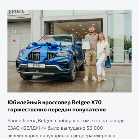
от 1 699 990 ₽*
Подробно
Обзор
В наличии
X70
Будьте еще более уверены на дорогах с программой
"Помощь на дорогах"
Автомобили в наличии
Тест-драйв
Преимущества программы
Автокредит
Спецпредложения
Запись на сервис
Калькулятор ТО
Юбилейный кроссовер Belgee X70
Универсальный кроссовер
Клиентская поддержка
торжественно передан покупателю
от 2 499 990 ₽*
Ранее бренд Belgee сообщал о том, что на заводе
СЗАО «БЕЛДЖИ» было выпущено 50 000
Обзор
В наличии
экземпляров популярного среднеразмерного