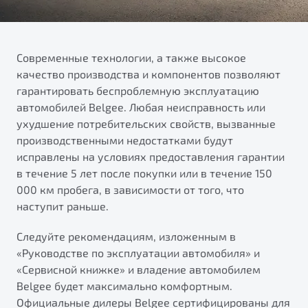
от 1 699 990 ₽*
Подробно
Обзор
В наличии
Современные технологии, а также высокое
качество производства и компонентов позволяют
X70
Будьте еще более уверены на дорогах с программой
гарантировать беспроблемную эксплуатацию
"Помощь на дорогах"
Автомобили в наличии
автомобилей Belgee. Любая неисправность или
Тест-драйв
Преимущества программы
ухудшение потребительских свойств, вызванные
Автокредит
производственными недостатками будут
Спецпредложения
исправлены на условиях предоставления гарантии
в течение 5 лет после покупки или в течение 150
000 км пробега, в зависимости от того, что
Запись на сервис
наступит раньше.
Калькулятор ТО
Универсальный кроссовер
Клиентская поддержка
Следуйте рекомендациям, изложенным в
от 2 499 990 ₽*
«Руководстве по эксплуатации автомобиля» и
«Сервисной книжке» и владение автомобилем
Обзор
В наличии
Belgee будет максимально комфортным.
Официальные дилеры Belgee сертифицированы для