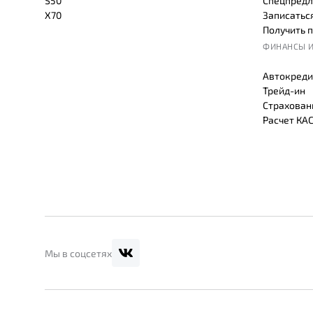
S50
Спецпредл
X70
Записаться
Получить 
ФИНАНСЫ И
Автокреди
Трейд-ин
Страхован
Расчет КА
Мы в соцсетях