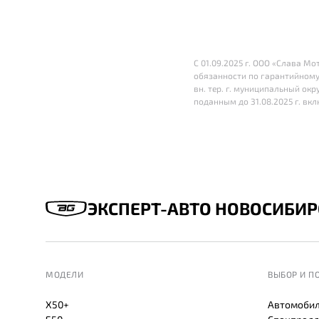
С 01.09.2025 г. ООО «Слава М
обязанности по гарантийному
вн. тер. г. муниципальный окру
поданным до 31.08.2025 г. вк
ЭКСПЕРТ-АВТО НОВОСИБИР
МОДЕЛИ
ВЫБОР И П
X50+
Автомобил