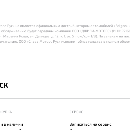
оторс Рус» не является официальным дистрибьютором автомобилей «Belgee», с 
 обслуживанию будут переданы компании ООО «ДЖИЛИ-МОТОРС» (ИНН: 77166415
г Марьина Роща, ул. Двинцев, д. 12, к. 1, эт. 5, пом/ком I/8). По заявкам на
лючительно, ООО «Слава Моторс Рус» исполнит обязательства в полном объем
СК
ОКУПКА
СЕРВИС
и в наличии
Записаться на сервис