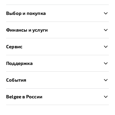
X50+
Выбор и покупка
S50
Автомобили в наличии
X70
Финансы и услуги
Спецпредложения и Акции
Автокредит
Записаться на тест-драйв
Сервис
Трейд-ин
Получить предложение
Записаться на сервис
Страхование
Поддержка
Руководство по эксплуатации
Расчет КАСКО
Гарантия Belgee
Техническое обслуживание
События
Клиентская поддержка
Калькулятор ТО
Новости
Помощь на дорогах
Belgee в России
Контакты
Belgee Линк
О бренде
Belgee Клуб