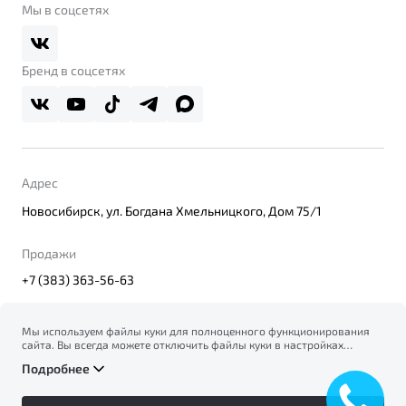
О дилерском центре
Мы в соцсетях
Belgee Плюс
Правовая информация
Реферальная программа
Бренд в соцсетях
Адрес
Новосибирск, ул. Богдана Хмельницкого, Дом 75/1
Продажи
+7 (383) 363-56-63
Мы используем файлы куки для полноценного функционирования
сайта. Вы всегда можете отключить файлы куки в настройках
© 2026
вашего браузера. Продолжая использовать сайт, вы соглашаетесь
Правовая информация
Подробнее
на сбор и использование файлов куки, и подтверждаете
Политика конфиденциальности персональных данных
ознакомление с информацией по сбору, использованию и
Официальный сайт Belgee в России
возможной блокировке файлов куки в
Политике
Сделано в ПЕРКС