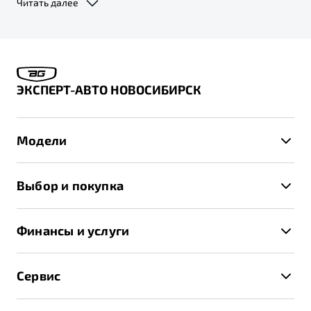
Читать далее
дистрибьютором автомобилей «Belgee», с 01.09.2025 г. права и
обязанности по гарантийному обслуживанию будут переданы
компании ООО «ДЖИЛИ-МОТОРС» (ИНН: 7716641537, адрес 127018, г.
Москва, вн. тер. г. муниципальный округ Марьина Роща, ул. Двинцев,
д. 12, к. 1, эт. 5, пом/ком I/8). По заявкам на послепродажное
обслуживание, поданным до 31.08.2025 г. включительно, ООО «Слава
Моторс Рус» исполнит обязательства в полном объеме.
ЭКСПЕРТ-АВТО НОВОСИБИРСК
Модели
X50+
Выбор и покупка
S50
Автомобили в наличии
X70
Финансы и услуги
Спецпредложения и Акции
Автокредит
Записаться на тест-драйв
Сервис
Трейд-ин
Получить предложение
Записаться на сервис