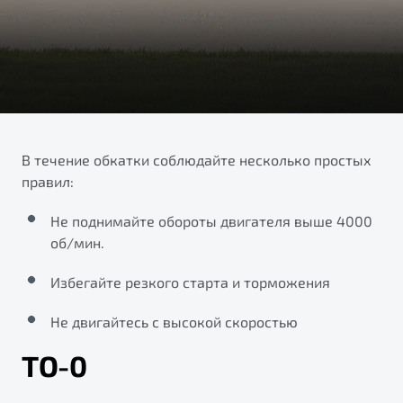
ПОДДЕРЖКА
Автокредит
О дилерском центре
Трейд-ин
Гарантия Belgee
Правовая информация
Яркий кроссовер
Страхование
Belgee Линк
от 2 219 990 ₽*
Расчет КАСКО
Belgee Клуб
Обзор
В наличии
Belgee Плюс
В течение обкатки соблюдайте несколько простых
правил:
Реферальная программа
S50
Клиентская поддержка
Не поднимайте обороты двигателя выше 4000
об/мин.
Помощь на дорогах
Избегайте резкого старта и торможения
Не двигайтесь с высокой скоростью
ТО-0
Узнайте о специальных выгодах при покупке
Элегантный и практичный седан
автомобиля Belgee