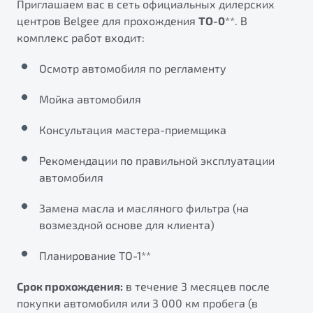
Приглашаем вас в сеть официальных дилерских
от 1 699 990 ₽*
центров Belgee для прохождения
ТО-0
**. В
Подробно
комплекс работ входит:
Обзор
В наличии
Осмотр автомобиля по регламенту
X70
Будьте еще более уверены на дорогах с программой
"Помощь на дорогах"
Мойка автомобиля
Автомобили в наличии
Тест-драйв
Преимущества программы
Консультация мастера-приемщика
Автокредит
Спецпредложения
Рекомендации по правильной эксплуатации
автомобиля
Запись на сервис
Замена масла и масляного фильтра (на
Калькулятор ТО
возмездной основе для клиента)
Универсальный кроссовер
Клиентская поддержка
от 2 499 990 ₽*
Планирование ТО-1**
Срок прохождения:
в течение 3 месяцев после
Обзор
В наличии
покупки автомобиля или 3 000 км пробега (в