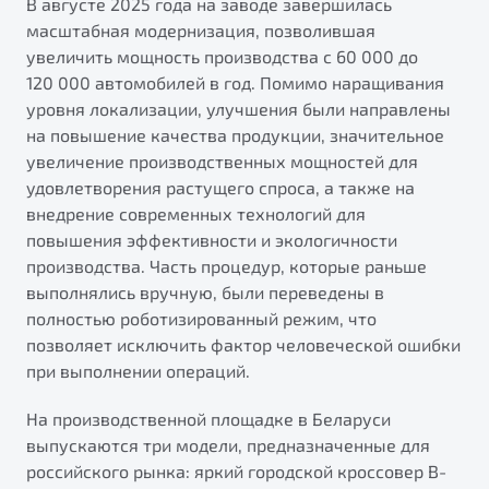
В августе 2025 года на заводе завершилась
от 1 699 990 ₽*
масштабная модернизация, позволившая
Подробно
увеличить мощность производства с 60 000 до
Обзор
В наличии
120 000 автомобилей в год. Помимо наращивания
уровня локализации, улучшения были направлены
X70
Будьте еще более уверены на дорогах с программой
на повышение качества продукции, значительное
"Помощь на дорогах"
Автомобили в наличии
увеличение производственных мощностей для
Тест-драйв
удовлетворения растущего спроса, а также на
Преимущества программы
Автокредит
внедрение современных технологий для
Спецпредложения
повышения эффективности и экологичности
производства. Часть процедур, которые раньше
выполнялись вручную, были переведены в
Запись на сервис
полностью роботизированный режим, что
Калькулятор ТО
позволяет исключить фактор человеческой ошибки
Универсальный кроссовер
Клиентская поддержка
при выполнении операций.
от 2 499 990 ₽*
На производственной площадке в Беларуси
выпускаются три модели, предназначенные для
Обзор
В наличии
российского рынка: яркий городской кроссовер B-