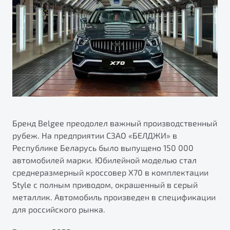
ПОДДЕРЖКА
Автокредит
О дилерском центре
Трейд-ин
Гарантия Belgee
Правовая информация
Яркий кроссовер
Страхование
Belgee Линк
от 2 219 990 ₽*
Расчет КАСКО
Belgee Клуб
Обзор
В наличии
Belgee Плюс
Реферальная программа
S50
Клиентская поддержка
Бренд Belgee преодолел важный производственный
рубеж. На предприятии СЗАО «БЕЛДЖИ» в
Помощь на дорогах
Республике Беларусь было выпущено 150 000
автомобилей марки. Юбилейной моделью стал
среднеразмерный кроссовер X70 в комплектации
Style с полным приводом, окрашенный в серый
металлик. Автомобиль произведен в спецификации
для российского рынка.
Узнайте о специальных выгодах при покупке
Элегантный и практичный седан
автомобиля Belgee