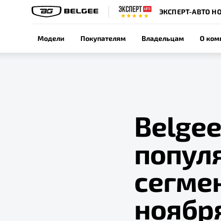
ЭКСПЕРТ-АВТО Н
Модели
Покупателям
Владельцам
О ком
Belgee
попул
сегмен
ноябр