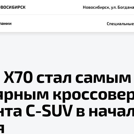
ОВОСИБИРСК
Новосибирск, ул. Богдан
пании
Специальные
 Х70 стал самым
ярным кроссове
та C-SUV в нача
я