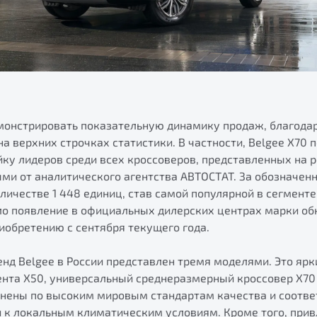
монстрировать показательную динамику продаж, благода
а верхних строчках статистики. В частности, Belgee X70 
йку лидеров среди всех кроссоверов, представленных на 
ми от аналитического агентства АВТОСТАТ. За обозначен
личестве 1 448 единиц, став самой популярной в сегменте
ло появление в официальных дилерских центрах марки обн
иобретению с сентября текущего года.
нд Belgee в России представлен тремя моделями. Это ярк
ента X50, универсальный среднеразмерный кроссовер X70 
лнены по высоким мировым стандартам качества и соотв
и к локальным климатическим условиям. Кроме того, при