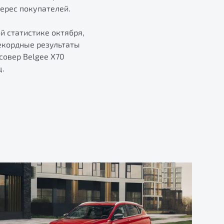
ерес покупателей.
й статистике октября,
екордные результаты
совер Belgee Х70
ц.