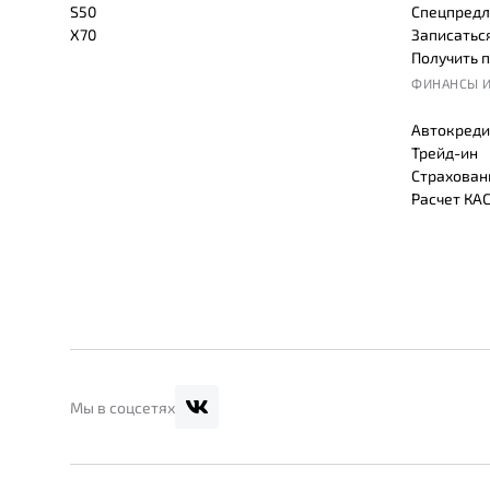
S50
Спецпредл
X70
Записаться
Получить 
ФИНАНСЫ И
Автокреди
Трейд-ин
Страхован
Расчет КА
Мы в соцсетях