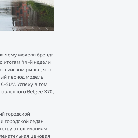
ря чему модели бренда
по итогам 44-й недели
российском рынке, что
ный период модель
 C-SUV. Успеху в том
овленного Belgee X70,
ий городской
и городской седан
етствуют ожиданиям
влекательная ценовая