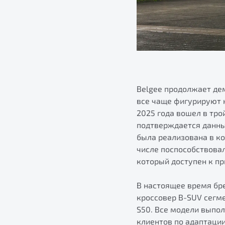
Belgee продолжает де
все чаще фигурируют н
2025 года вошел в тро
подтверждается данны
была реализована в ко
числе поспособствова
который доступен к пр
В настоящее время бре
кроссовер B-SUV сегм
S50. Все модели выпо
клиентов по адаптаци