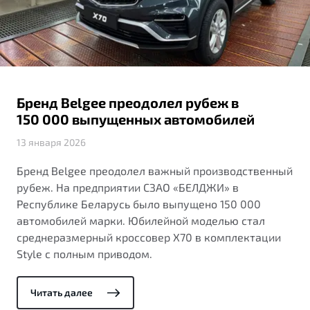
ПОДДЕРЖКА
Автокредит
О дилерском центре
Трейд-ин
Гарантия Belgee
Правовая информация
Яркий кроссовер
Страхование
Belgee Линк
от 2 219 990 ₽*
Расчет КАСКО
Belgee Клуб
Бренд Belgee преодолел рубеж в
Обзор
В наличии
Belgee Плюс
150 000 выпущенных автомобилей
Реферальная программа
13 января 2026
S50
Клиентская поддержка
Бренд Belgee преодолел важный производственный
рубеж. На предприятии СЗАО «БЕЛДЖИ» в
Помощь на дорогах
Республике Беларусь было выпущено 150 000
автомобилей марки. Юбилейной моделью стал
среднеразмерный кроссовер X70 в комплектации
Style с полным приводом.
Читать далее
Узнайте о специальных выгодах при покупке
Элегантный и практичный седан
автомобиля Belgee