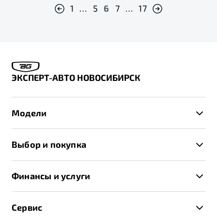
1
…
5
6
7
…
17
ЭКСПЕРТ-АВТО НОВОСИБИРСК
Модели
X50+
Выбор и покупка
S50
Автомобили в наличии
X70
Финансы и услуги
Спецпредложения и Акции
Автокредит
Записаться на тест-драйв
Сервис
Трейд-ин