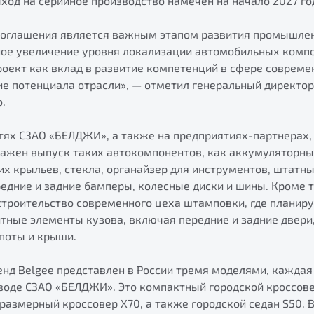
ход на серийное производство намечен на начало 2027 го
соглашения является важным этапом развития промышле
ное увеличение уровня локализации автомобильных комп
роект как вклад в развитие компетенций в сфере совреме
ие потенциала отрасли», — отметил генеральный директо
.
тях СЗАО «БЕЛДЖИ», а также на предприятиях-партнерах
алажен выпуск таких автокомпонентов, как аккумуляторны
х крыльев, стекла, органайзер для инструментов, штатны
едние и задние бамперы, колесные диски и шины. Кроме то
строительство современного цеха штамповки, где планир
тные элементы кузова, включая передние и задние двери,
поты и крыши.
нд Belgee представлен в России тремя моделями, каждая
аводе СЗАО «БЕЛДЖИ». Это компактный городской кроссове
размерный кроссовер X70, а также городской седан S50.