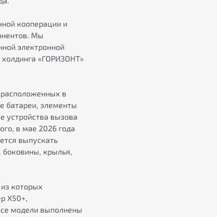
да.
нной кооперации и
онентов. Мы
нной электронной
р холдинга «ГОРИЗОНТ»
, расположенных в
е батареи, элементы
е устройства вызова
го, в мае 2026 года
уется выпускать
 боковины, крылья,
 из которых
р X50+,
 Все модели выполнены