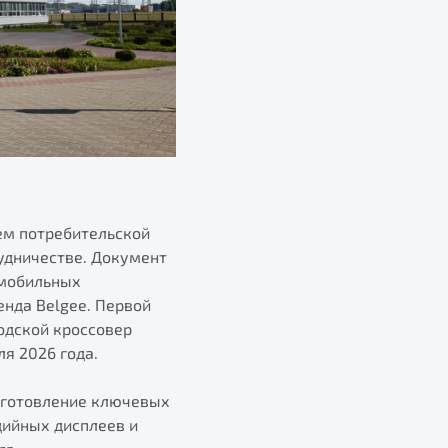
ем потребительской
рудничестве. Документ
омобильных
нда Belgee. Первой
одской кроссовер
я 2026 года.
зготовление ключевых
дийных дисплеев и