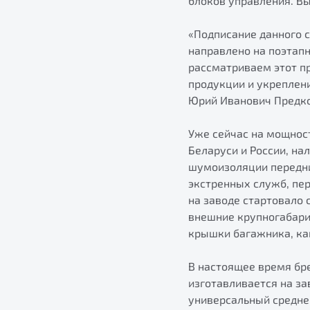
блоков управления. Вы
«Подписание данного 
направлено на поэтап
рассматриваем этот п
продукции и укреплен
Юрий Иванович Предко
Уже сейчас на мощнос
Беларуси и России, н
шумоизоляции передни
экстренных служб, пер
на заводе стартовало 
внешние крупногабари
крышки багажника, ка
В настоящее время бре
изготавливается на з
универсальный средне