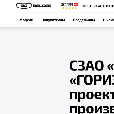
ЭКСПЕРТ-АВТО Н
Модели
Покупателям
Владельцам
О ком
СЗАО 
«ГОРИ
проек
произ