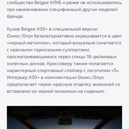
сообщества Belgee КЛУБ и ранее не использовалось
от 1 699 990 ₽*
при наименовании спецификаций других моделей
Подробно
бренда.
Обзор
В наличии
Кузов Belgee X50+ в специальной версии
X70
Будьте еще более уверены на дорогах с программой
Оникс/Onyx безальтернативно окрашивается в цвет
"Помощь на дорогах"
Автомобили в наличии
«черный металлик», который визуально сочетается
Тест-драйв
с красными тормозными суппортами,
Преимущества программы
Автокредит
просматривающимися через спицы 18-дюймовых
Спецпредложения
колесных дисков. Кроссоверу также полагается
характерный спортивный спойлер с логотипом «S».
Интерьер Х50+ в комплектации Оникс/Onyx
Запись на сервис
предполагает черно-красную отделку экокожей со
Калькулятор ТО
вставками из черной экозамши на сиденьях.
Универсальный кроссовер
Клиентская поддержка
от 2 499 990 ₽*
Обзор
В наличии