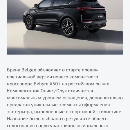
ПОДДЕРЖКА
Автокредит
О дилерском центре
Трейд-ин
Гарантия Belgee
Правовая информация
Яркий кроссовер
Страхование
Belgee Линк
от 2 219 990 ₽*
Расчет КАСКО
Belgee Клуб
Обзор
В наличии
Belgee Плюс
Реферальная программа
S50
Клиентская поддержка
Бренд Belgee объявляет о старте продаж
специальной версии нового компактного
Помощь на дорогах
кроссовера Belgee X50+ на российском рынке.
Комплектация Оникс/Onyx отличается
максимальным уровнем оснащения, дополнительно
предлагая уникальные элементы оформления
экстерьера, выполненные в спортивной стилистике.
Название было выбрано в результате общего
Узнайте о специальных выгодах при покупке
голосования среди участников официального
Элегантный и практичный седан
автомобиля Belgee