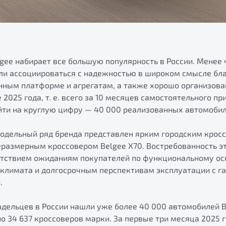
gee набирает все большую популярность в России. Менее 
ли ассоциироваться с надежностью в широком смысле бл
нным платформе и агрегатам, а также хорошо организова
2025 года, т. е. всего за 10 месяцев самостоятельного пр
йти на круглую цифру — 40 000 реализованных автомобил
одельный ряд бренда представлен ярким городским кросс
размерным кроссовером Belgee X70. Востребованность э
етствием ожиданиям покупателей по функциональному ос
 климата и долгосрочным перспективам эксплуатации с г
.
адельцев в России нашли уже более 40 000 автомобилей B
о 34 637 кроссоверов марки. За первые три месяца 2025 