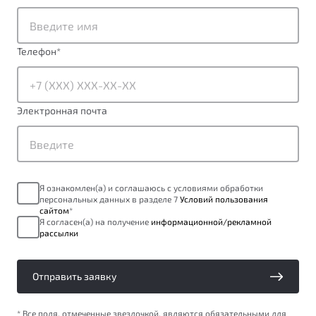
от 1 699 990 ₽*
Подробно
Обзор
В наличии
Телефон
*
X70
Будьте еще более уверены на дорогах с программой
"Помощь на дорогах"
Автомобили в наличии
Электронная почта
Тест-драйв
Преимущества программы
Автокредит
Спецпредложения
Я ознакомлен(а) и соглашаюсь с условиями обработки
персональных данных в разделе 7
Условий пользования
Запись на сервис
сайтом
*
Калькулятор ТО
Я согласен(а) на получение
информационной/рекламной
рассылки
Универсальный кроссовер
Клиентская поддержка
от 2 499 990 ₽*
Отправить заявку
Обзор
В наличии
* Все поля, отмеченные звездочкой, являются обязательными для